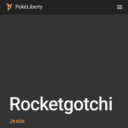
PokéLiberty
menu
Rocketgotchi
Jesús