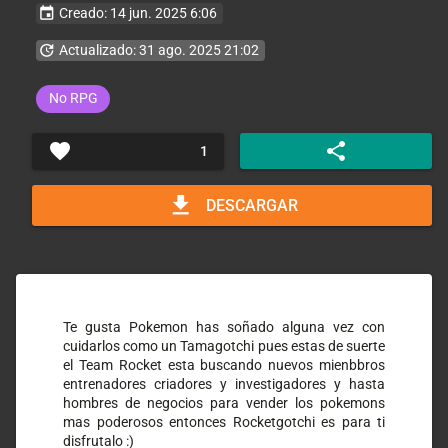
event
Creado: 14 jun. 2025 6:06
update
Actualizado: 31 ago. 2025 21:02
No RPG
favorite
share
1
download
DESCARGAR
Te gusta Pokemon has soñado alguna vez con 
cuidarlos como un Tamagotchi pues estas de suerte 
el Team Rocket esta buscando nuevos mienbbros 
entrenadores criadores y investigadores y hasta 
hombres de negocios para vender los pokemons 
mas poderosos entonces Rocketgotchi es para ti 
disfrutalo :)