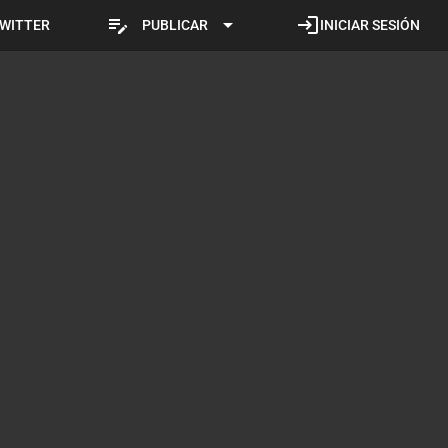
edit_note
arrow_drop_down
login
WITTER
PUBLICAR
INICIAR SESIÓN