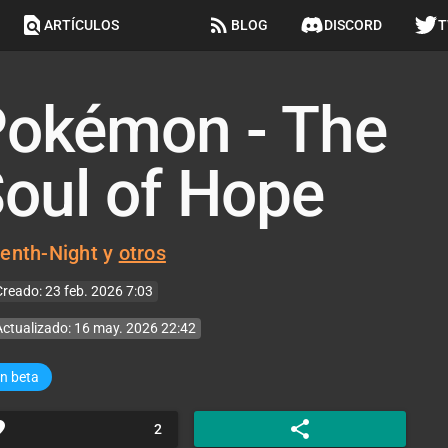
find_in_page
rss_feed
discord
ARTÍCULOS
BLOG
DISCORD
T
okémon - The
oul of Hope
enth-Night
y
otros
Creado: 23 feb. 2026 7:03
Actualizado: 16 may. 2026 22:42
n beta
ite
share
2