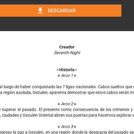
download
DESCARGAR
Creador
Seventh-Night
⭐️
Historia
⭐️
🔹
Arco 1
🔹
l luego de haber conquistado las 7 ligas nacionales. Cabos sueltos que a
 región asolada, Gezulen, aparenta demostrar que estos cabos serán muc
🔹
Arco 2
🔹
 superar el pasado. El presente como consecuencia de los crímenes y p
 ciudades y Gezulen Oriental abren sus puertas para hacernos explorar e
🔹
Arco 3
🔹
greso la paz a Gezulen, en una región donde la desgracia del pasado seguí