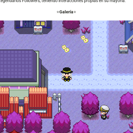
gendarios Followers, teniendo interacciones propias en su mayoría.
⭐️
Galería
⭐️