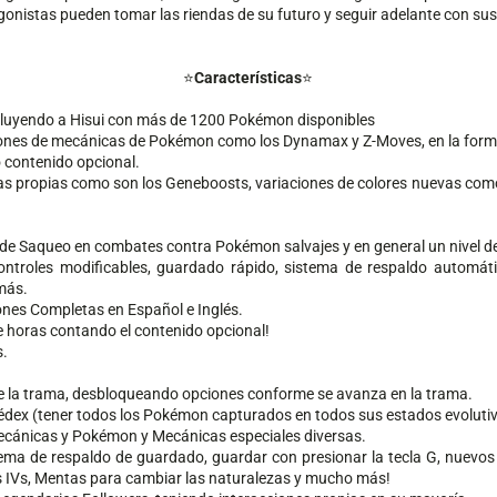
onistas pueden tomar las riendas de su futuro y seguir adelante con sus
⭐️
Características
⭐️
luyendo a Hisui con más de 1200 Pokémon disponibles
ones de mecánicas de Pokémon como los Dynamax y Z-Moves, en la form
 contenido opcional.
 propias como son los Geneboosts, variaciones de colores nuevas como l
 de Saqueo en combates contra Pokémon salvajes y en general un nivel de
ntroles modificables, guardado rápido, sistema de respaldo automáti
más.
nes Completas en Español e Inglés​.
e horas contando el contenido opcional!
s.
e la trama, desbloqueando opciones conforme se avanza en la trama.
kédex (tener todos los Pokémon capturados en todos sus estados evoluti
ecánicas y Pokémon y Mecánicas especiales diversas.
ema de respaldo de guardado, guardar con presionar la tecla G, nuevos m
as IVs, Mentas para cambiar las naturalezas y mucho más!